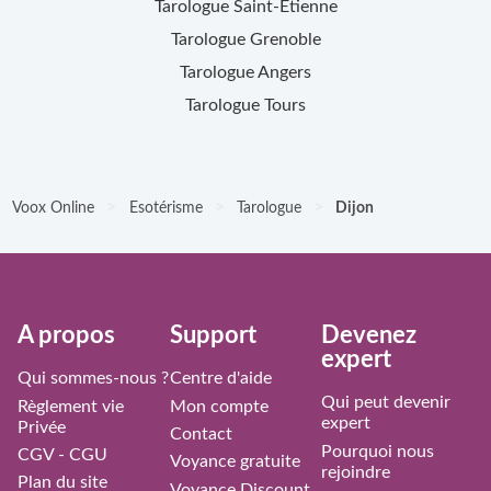
Tarologue
Saint-Étienne
Tarologue
Grenoble
Tarologue
Angers
Tarologue
Tours
>
>
>
Voox Online
Esotérisme
Tarologue
Dijon
À propos
Support
Devenez
expert
Qui sommes-nous ?
Centre d'aide
Qui peut devenir
Règlement vie
Mon compte
expert
Privée
Contact
Pourquoi nous
CGV - CGU
Voyance gratuite
rejoindre
Plan du site
Voyance Discount