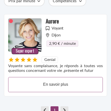
Prix par minute
Compétences
Catégories
Métiers
Ville
Aurore
Voyant
Dijon
2,90 € / minute
Super expert
Genial
Voyante sans complaisance, je réponds à toutes vos
questions concernant votre vie ,présente et futur
En savoir plus
1