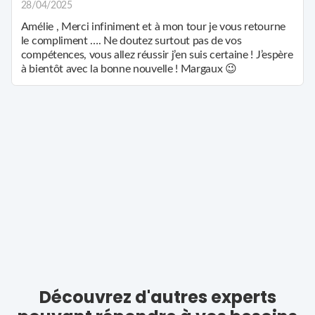
28/04/2025
besoin pour concrétiser vos aspirations. Si vous recherchez
une guidance authentique, je suis convaincue de pouvoir
Amélie , Merci infiniment et à mon tour je vous retourne
répondre à vos attentes et vous aider à éclairer votre chemin.
le compliment …. Ne doutez surtout pas de vos
compétences, vous allez réussir j’en suis certaine ! J’espère
à bientôt avec la bonne nouvelle ! Margaux 😉
Découvrez d'autres experts