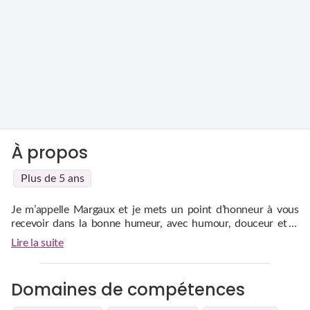
À propos
Plus de 5 ans
Je m’appelle Margaux et je mets un point d’honneur à vous
recevoir dans la bonne humeur, avec humour, douceur et la
plus grande confidentialité. Infiniement passionnée, curieuse
Lire la suite
et pleinement épanouie, j’ai la chance d’exercer un métier
pluridisciplinaire qui me tient à cœur depuis toujours. Ma
vocation profonde est d’apprendre sans relâche, de m’ouvrir à
Domaines de compétences
différents domaines et d’enrichir mes connaissances pour
mieux vous guider et vous conseiller. Mon objectif est de vous