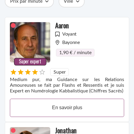
Prix par minute
Ville
Catégories
Métiers
Compétences
Aaron
Voyant
Bayonne
1,90 € / minute
Super expert
Super
Medium pur, ma Guidance sur les Relations
Amoureuses se fait par Flashs et Ressentis et je suis
Expert en Numérologie Kabbalistique (Chiffres Sacrés)
En savoir plus
Jonathan