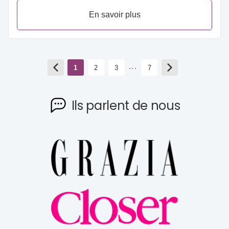
En savoir plus
...
1
2
3
7
Ils parlent de nous