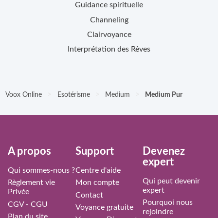
Guidance spirituelle
Channeling
Clairvoyance
Interprétation des Rêves
>
>
>
Voox Online
Esotérisme
Medium
Medium Pur
À propos
Support
Devenez
expert
Qui sommes-nous ?
Centre d'aide
Qui peut devenir
Règlement vie
Mon compte
expert
Privée
Contact
Pourquoi nous
CGV - CGU
Voyance gratuite
rejoindre
Plan du site