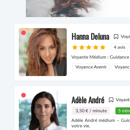
Hanna Deluna
Voy
4 avis
Voyante Médium : Guidance pa
Voyance Avenir
Voyanc
Adèle André
Voyant
3,50 € / minute
5 min
Adèle André médium – Guidan
votre vie.