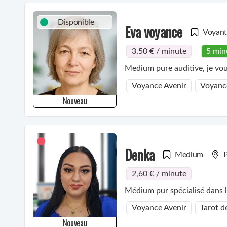
Disponible
Eva voyance
Voyan
3,50 € / minute
5 min
Medium pure auditive, je vous
Voyance Avenir
Voyanc
Nouveau
Denka
Medium
P
2,60 € / minute
Médium pur spécialisé dans 
Voyance Avenir
Tarot d
Nouveau