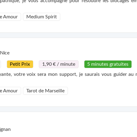
pathique, je vous accompagne pour résoudre les blocages émo
e Amour
Medium Spirit
Nice
Petit Prix
1,90 € / minute
5 minutes gratuites
yante, votre voix sera mon support, je saurais vous guider au 
e Amour
Tarot de Marseille
ignan