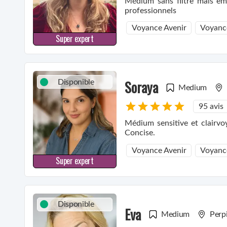
Médium sans filtre mais em
professionnels
Voyance Avenir
Voyanc
Super expert
Soraya
Disponible
Medium
95 avis
Médium sensitive et clairvo
Concise.
Voyance Avenir
Voyanc
Super expert
Disponible
Eva
Medium
Perp