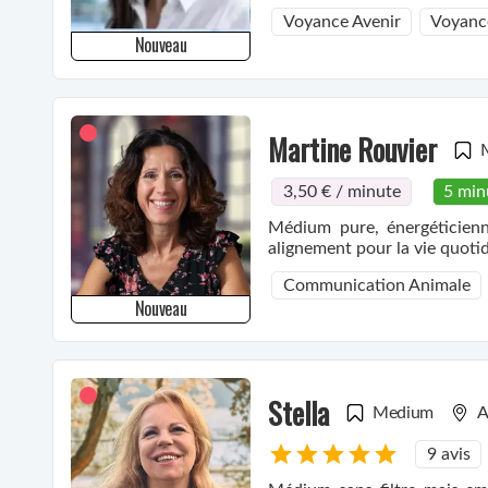
Voyance Avenir
Voyanc
Nouveau
Martine Rouvier
3,50 € / minute
5 min
Médium pure, énergéticienne
alignement pour la vie quoti
Communication Animale
Nouveau
Stella
Medium
A
9 avis