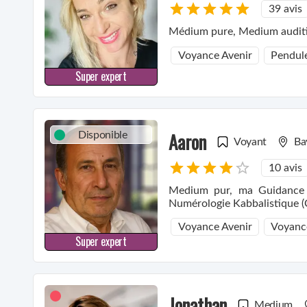
39 avis
Voyance Avenir
Pendule
Super expert
Aaron
Disponible
Voyant
Ba
10 avis
Medium pur, ma Guidance s
Numérologie Kabbalistique (C
Voyance Avenir
Voyanc
Super expert
Jonathan
Medium