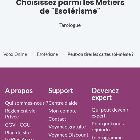
Choisissez parmi les Métiers
de "Esotérisme"
Tarologue
>
>
Voox Online
Esotérisme
Peut-on tirer les cartes soi-même ?
À propos
Support
Devenez
expert
Qui sommes-nous ?
Centre d'aide
Qui peut devenir
Règlement vie
Mon compte
expert
Privée
Contact
Pourquoi nous
CGV - CGU
Voyance gratuite
rejoindre
Plan du site
Voyance Discount
Le programme
Le Blog Astro