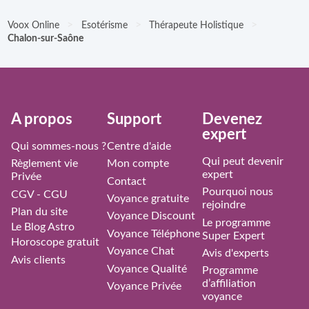
>
>
>
Voox Online
Esotérisme
Thérapeute Holistique
Chalon-sur-Saône
À propos
Support
Devenez
expert
Qui sommes-nous ?
Centre d'aide
Qui peut devenir
Règlement vie
Mon compte
expert
Privée
Contact
Pourquoi nous
CGV - CGU
Voyance gratuite
rejoindre
Plan du site
Voyance Discount
Le programme
Le Blog Astro
Voyance Téléphone
Super Expert
Horoscope gratuit
Voyance Chat
Avis d'experts
Avis clients
Voyance Qualité
Programme
d’affiliation
Voyance Privée
voyance