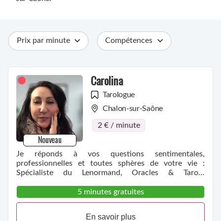
Prix par minute
Compétences
Catégories
Métiers
Ville
Carolina
Tarologue
Chalon-sur-Saône
2 € / minute
Nouveau
Je réponds à vos questions sentimentales,
professionnelles et toutes sphères de votre vie :
Spécialiste du Lenormand, Oracles & Tarots
divinatoires
5 minutes gratuites
En savoir plus