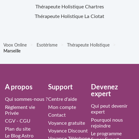
Thérapeute Holistique
Chartres
Thérapeute Holistique
La Ciotat
>
>
>
Voox Online
Esotérisme
Thérapeute Holistique
Marseille
À propos
Support
Devenez
expert
Qui sommes-nous ?
Centre d'aide
Qui peut devenir
Règlement vie
Mon compte
expert
Privée
Contact
Pourquoi nous
CGV - CGU
Voyance gratuite
rejoindre
Plan du site
Voyance Discount
Le programme
Le Blog Astro
Voyance Téléphone