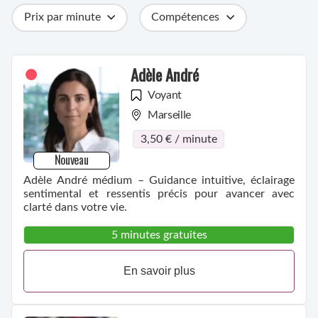
Prix par minute
Compétences
Catégories
Métiers
Ville
Adèle André
Voyant
Marseille
3,50 € / minute
Nouveau
Adèle André médium – Guidance intuitive, éclairage
sentimental et ressentis précis pour avancer avec
clarté dans votre vie.
5 minutes gratuites
En savoir plus