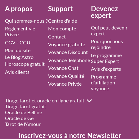
À propos
Support
Devenez
expert
Qui sommes-nous ?
Centre d'aide
Qui peut devenir
Règlement vie
Mon compte
expert
Privée
Contact
Pourquoi nous
CGV - CGU
Voyance gratuite
rejoindre
Plan du site
Voyance Discount
Le programme
Le Blog Astro
Voyance Téléphone
Super Expert
Horoscope gratuit
Voyance Chat
Avis d'experts
Avis clients
Voyance Qualité
Programme
d’affiliation
Voyance Privée
voyance
Tirage tarot et oracle en ligne gratuit
Tirage tarot gratuit
Oracle de Belline
Oracle de Gé
Tarot de l'Amour
Inscrivez-vous à notre Newsletter