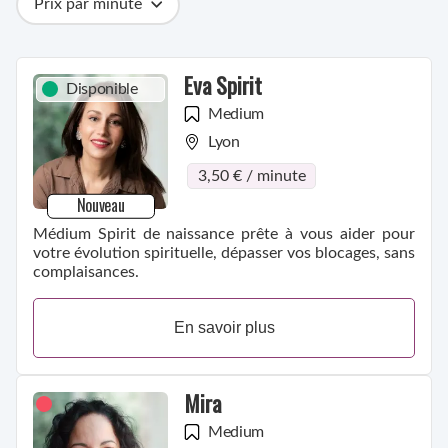
Prix par minute
Catégories
Compétences
Ville
Métiers
Eva Spirit
Disponible
Medium
Lyon
3,50 € / minute
Nouveau
Médium Spirit de naissance prête à vous aider pour
votre évolution spirituelle, dépasser vos blocages, sans
complaisances.
En savoir plus
Mira
Medium