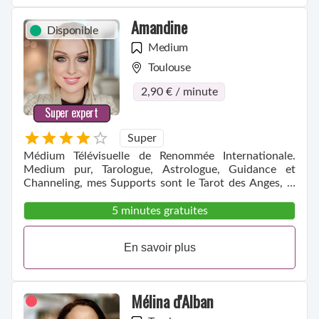
Amandine
Disponible
Medium
Toulouse
2,90 € / minute
Super expert
Super
Médium Télévisuelle de Renommée Internationale.
Medium pur, Tarologue, Astrologue, Guidance et
Channeling, mes Supports sont le Tarot des Anges, le
Pendule et votre Voix.
5 minutes gratuites
En savoir plus
Mélina d'Alban