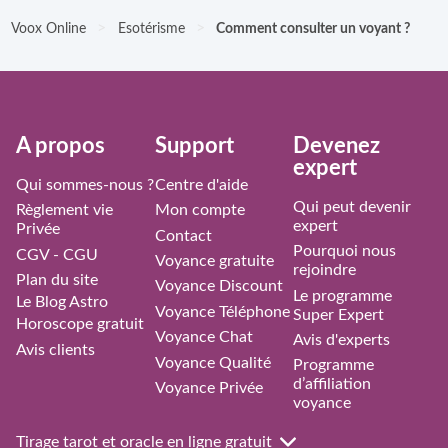
>
>
Voox Online
Esotérisme
Comment consulter un voyant ?
À propos
Support
Devenez
expert
Qui sommes-nous ?
Centre d'aide
Qui peut devenir
Règlement vie
Mon compte
expert
Privée
Contact
Pourquoi nous
CGV - CGU
Voyance gratuite
rejoindre
Plan du site
Voyance Discount
Le programme
Le Blog Astro
Voyance Téléphone
Super Expert
Horoscope gratuit
Voyance Chat
Avis d'experts
Avis clients
Voyance Qualité
Programme
d’affiliation
Voyance Privée
voyance
Tirage tarot et oracle en ligne gratuit